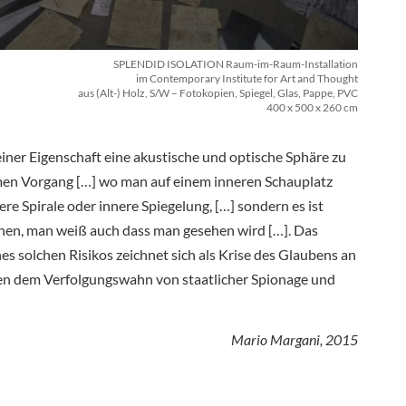
SPLENDID ISOLATION Raum-im-Raum-Installation
im Contemporary Institute for Art and Thought
aus (Alt-) Holz, S/W – Fotokopien, Spiegel, Glas, Pappe, PVC
400 x 500 x 260 cm
seiner Eigenschaft eine akustische und optische Sphäre zu
ntimen Vorgang […] wo man auf einem inneren Schauplatz
e Spirale oder innere Spiegelung, […] sondern es ist
ehen, man weiß auch dass man gesehen wird […]. Das
es solchen Risikos zeichnet sich als Krise des Glaubens an
chen dem Verfolgungswahn von staatlicher Spionage und
Mario Margani, 2015