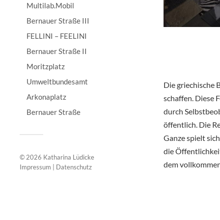
Multilab.Mobil
Bernauer Straße III
FELLINI – FEELINI
Bernauer Straße II
Moritzplatz
Umweltbundesamt
Die griechische B
Arkonaplatz
schaffen. Diese 
durch Selbstbeob
Bernauer Straße
öffentlich. Die 
Ganze spielt sic
die Öffentlichke
© 2026
Katharina Lüdicke
dem vollkommene
Impressum
|
Datenschutz