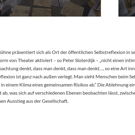
ühne präsentiert sich als Ort der öffentlichen Selbstreflexion in 
Form von Theater aktiviert – so Peter Sloterdijk – „nicht einen i
achtung denkt, dass man denkt, dass man denkt…, so eine Art inner
Reflexion ist ganz nach außen verlegt. Man sieht Menschen beim S
h in einem Klima eines gemeinsamen Risikos ab.“ Die Ablehnung ein
it ab, was sich auf verschiedenen Ebenen beobachten lässt, zwis
n Ausstieg aus der Gesellschaft.